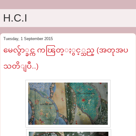
H.C.I
Tuesday, 1 September 2015
မေလွ်ာ္ခင္က ကၽြတ္ႏွင့္သည္ (အတုအပ
သတိျပဳ..)