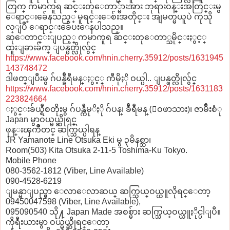
တြက္ ကမာကူရ ဆင္းတုေတာ္မ်ားအား ဘုရားဝန္းအတြင္းမွ
ေရာင္းခ်ေနသည့္ မူရင္းေစ်းအတိုင္း အျမတ္မယူပဲ ကုသို
လ္ျပဳ ေရာင္းခ်ေပးေနပါသည္။
ဆုေတာင္းျပည့္ ကမာကူရ ဆင္းတုေတာ္သမိုင္းႏွင့္
ထူးျခားခ်က္ ျပန္ဖတ္လိုလွ်င္
https://www.facebook.com/hnin.cherry.35912/posts/1631945
143748472
ဒါဖတ္ျပီးမွ ဂ်ပန္ခ်ီရီမန္ႏွင့္ ကီမိုႏို ဝယ္ပါ.. ျပန္ဖတ္လိုလွ်င္
https://www.facebook.com/hnin.cherry.35912/posts/1631183
223824664
ႏွင္းခ်ယ္ရီစတိုးမွ ဂ်ပန္ကီမုိႏို ဂ်ပန္၊ ခ်ီရီမန္ (ေဝဖာသား)၊ ဇာမ်ိဳးစံု
Japan မွာဝယ္မယ္ဆိုရင္
ဖုန္းၾကိဳတင္ ဆက္သြယ္ပါရန္
JR Yamanote Line Otsuka Eki မွ ၃မိနစ္သာ၊
Room(503) Kita Otsuka 2-11-5 Toshima-Ku Tokyo.
Mobile Phone
080-3562-1812 (Viber, Line Available)
090-4528-6219
ျမန္မာျပည္မွာ ေလာေလာဆယ္ ဆက္သြယ္ဝယ္ယူလိုရင္ေတာ့
09450047598 (Viber, Line Available),
095090540 သို႔ Japan Made အစစ္မ်ား ဆက္သြယ္ဝယ္ယူႏိုင္ပါျပီ။
ကိုရီးယားမွာ ဝယ္မယ္ဆိုရင္ေတာ့