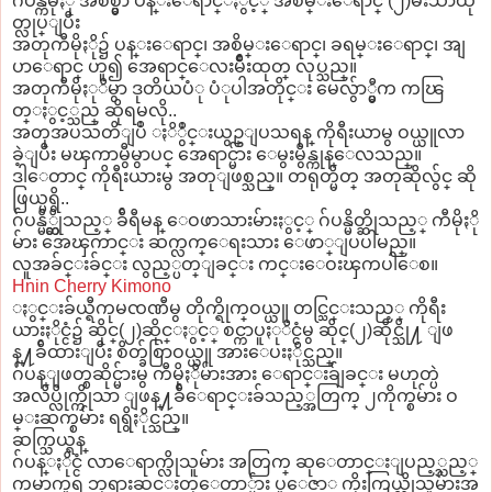
ဂ်ပန္ကီမိုႏို အစစ္မွာ ပန္းေရာင္ႏွင့္ အစိမ္းေရာင္ (၂)မ်ိဳးသာထု
တ္လုပ္ျပီး
အတုကီမိုႏို၌ ပန္းေရာင္၊ အစိမ္းေရာင္၊ ခရမ္းေရာင္၊ အျ
ပာေရာင္ ဟူ၍ အေရာင္ေလးမ်ိဳးထုတ္ လုပ္သည္။
အတုကီမိုႏုိမွာ ဒုတိယပံု ပံုပါအတိုင္း မေလွ်ာ္မွီက ကၽြ
တ္ႏွင့္သည္ ဆိုရမလို..
အတုအပသတိျပဳ ႏိွဳင္းယွဥ္ျပသရန္ ကိုရီးယာမွ ဝယ္ယူလာ
ခဲ့ျပီး မၾကာမွီမွာပင္ အေရာင္မ်ား ေမွးမွိန္ကုန္ေလသည္။
ဒါေတာင္ ကိုရီးယားမွ အတုျဖစ္သည္။ တရုတ္မိတ္ အတုဆိုလွ်င္ ဆို
ဖြယ္မရွိ..
ဂ်ပန္မိ္တ္ဆိုသည့္ ခ်ီရီမန္ ေဝဖာသားမ်ားႏွင့္ ဂ်ပန္မိတ္ဆိုသည့္ ကီမိုႏို
မ်ား အေၾကာင္း ဆက္လက္ေရးသား ေဖာ္ျပပါမည္။
လူအခ်င္းခ်င္း လွည့္ပတ္ျခင္း ကင္းေဝးၾကပါေစ။
Hnin Cherry Kimono
ႏွင္းခ်ယ္ရီကုမၸဏီမွ တိုက္ရိုက္ဝယ္ယူ တင္သြင္းသည့္ ကိုရီး
ယားႏိုင္ငံ၌ ဆိုင္(၂)ဆိုင္ႏွင့္ စင္ကာပူႏုိင္ငံမွ ဆိုင္(၂)ဆိုင္သို႔ ျဖ
န္႔ခ်ီထားျပီး စိတ္ခ်စြာဝယ္ယူ အားေပးႏိုင္သည္။
ဂ်ပန္ျဖတ္စဆိုင္မ်ားမွ ကီမိုႏိုမ်ားအား ေရာင္းခ်ျခင္း မဟုတ္ပဲ
အလိပ္လိုက္ကိုသာ ျဖန္႔ခ်ီေရာင္းခ်သည့္အတြက္ ၂ကိုက္စမ်ား ဝ
မ္းဆက္စမ်ား ရရွိႏိုင္သည္။
ဆက္သြယ္ရန္
ဂ်ပန္ႏိုင္ငံ လာေရာက္လိုသူမ်ား အတြက္ ဆုေတာင္းျပည့္သည့္
ကမာကူရ ဘုရားဆင္းတုေတာ္မ်ား ပူေဇာ္ ကိုးကြယ္လိုသူမ်ားအ