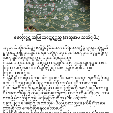
မေလွ်ာ္ခင္က ကၽြတ္ႏွင့္သည္ (အတုအပ သတိျပဳ..)
ႏွင္းခ်ယ္ရီစတိုးမွ ဂ်ပန္ကီမိုႏိုမ်ားအား ကိုရီးယားႏိုင္ငံ ျမန္မာဆိုင္တဆို
င္မွ မွာယူတင္သြင္းျပီး မၾကာမွီမွာပင္ ပံုပါအတိုင္း ပံုမွားရိုက္
အတုျပဳလုပ္ျဖန္႔ေဝျခင္း ခံခဲ့ရသည္။
ဂ်ပန္ပစၥည္းအစစ္ဟု ထင္မွတ္ကာ ဝယ္ယူမိမည့္ ျမန္မာျပည္သားမ်ားအ
တြက္ အတုအပ သတိျပဳႏိုင္ရန္ ေဖာ္ျပအပ္ပါသည္။
ကြာျခားခ်က္မ်ား..
ဂ်ပန္ကီမိုႏို အစစ္မွာ ခ်ည္ေခ်ာျဖစ္ျပီး အတုအဆင္မွာ ၾကိုးမွ်င္မ်ားျ
ဖင့္ ျပဳလုပ္ထားျပီး ခ်ည္ၾကမ္းကို အသံုးျပဳထားသည္။
ပံုပါအတိုင္း ဂ်ပန္အစစ္ကီမိုႏိုမွာ ပန္းပြင့္မ်ားကို အသံုးျပဳထားျ
ပီး အတုကီမိုႏို၌ ထူးျခားဆန္းၾကယ္စြာပင္ ကီမုိႏိုႏွင့္ လား
လားမွ် မသက္ဆိုင္သည့္ ေခြးသြားစိတ္ (Pinion)အား
ပန္းပြင့္ ေနရာ၌ အစားထိုးျပဳလုပ္ထားသည့္။ (ကီမိုႏိုအစား
ကားမိုႏိုဟု ေခၚဆိုရေလမလားပင္)