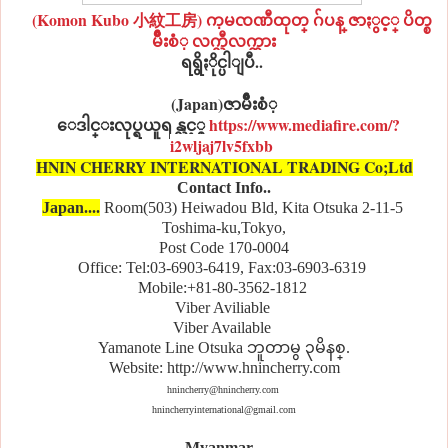
(Komon Kubo 小紋工房) ကုမၸဏီထုတ္ ဂ်ပန္ ဇာႏွင့္ ပိတ္စ
မ်ိဳးစံု လက္လီလက္ကား
ရရွိႏိုင္ပါျပီ..
(Japan)ဇာမ်ိဳးစံု
ေဒါင္းလုပ္ရယူရန္လင့္ခ္
https://www.mediafire.com/?
i2wljaj7lv5fxbb
HNIN CHERRY INTERNATIONAL TRADING Co;Ltd
Contact Info..
Japan....
Room(503) Heiwadou Bld, Kita Otsuka 2-11-5
Toshima-ku,Tokyo,
Post Code 170-0004
Office: Tel:03-6903-6419, Fax:03-6903-6319
Mobile:
+81-80-3562-1812
Viber Aviliable
Viber Available
Yamanote Line Otsuka ဘူတာမွ ၃မိနစ္.
Website: http://www.hnincherry.com
hnincherry@hnincherry.com
hnincherryinternational@gmail.com
Myanmar...