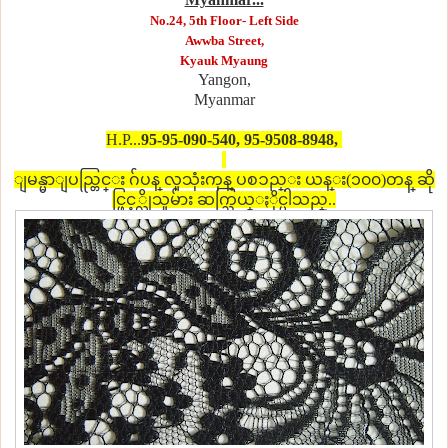
No.24, 5th Floor- Left Side
Awwba Street,
Kyauk Myaung
Yangon,
Myanmar
H.P...
95-95-090-540,
95-
9508-8948,
ျမန္မာျပည္တြင္း ဂ်ပန္ လူသုံးကုန္ ပစၥည္း ယန္း(၁၀၀)တန္ ဆို
င္ဖြင့္လိုသူမ်ား ဆက္သြယ္ႏိုင္ပါသည္..