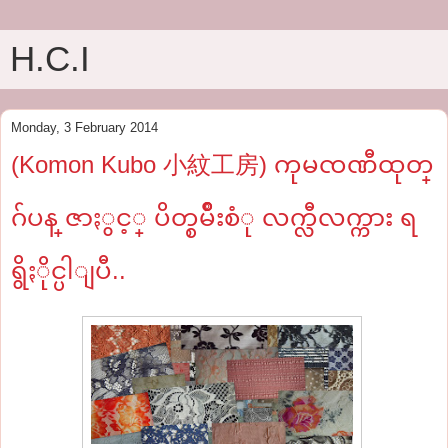
H.C.I
Monday, 3 February 2014
(Komon Kubo 小紋工房) ကုမၸဏီထုတ္
ဂ်ပန္ ဇာႏွင့္ ပိတ္စမ်ိဳးစံု လက္လီလက္ကား ရ
ရွိႏိုင္ပါျပီ..